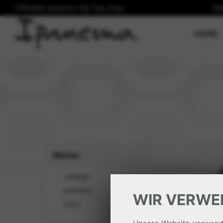
Offizieller Ipanema Flip Flop Shop
Wi
(
HOME
Marke
cartago
ipanema
WIR VERWE
zaxy