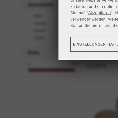
Unsere Website verwende
Geschlecht
zu bieten und ein optima
Sie auf "
Akzeptieren
" k
Baby
verwendet werden. Weite
Damen
Sollten Sie hiermit nich
Herren
Kinder
GRUNDLEGENDES
k82892
EINSTELLUNGEN FEST
IPANEMA
Preis
Tools, die wesentliche S
IPANEMA FAS
Standortsicherheit. Dies
€ 0
€ 34.99
25,99 €