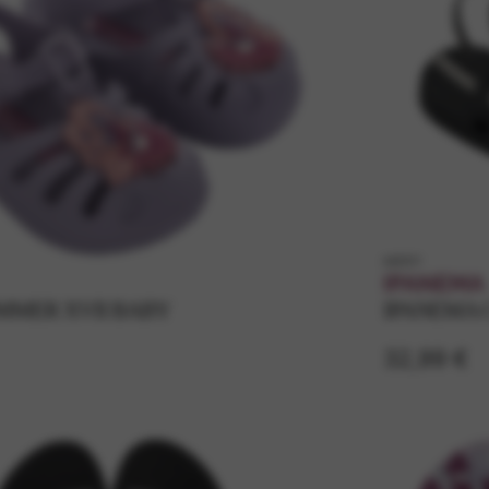
k83511
IPANEMA
MMER XVII BABY
IPANEMA 
32,99 €