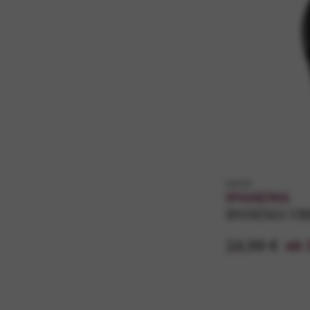
k82429
IPANEMA
IPANEMA VI
34,99 €
ab 