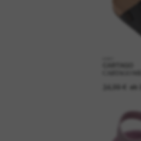
k11617
CARTAGO
CARTAGO MI
34,99 €
ab 