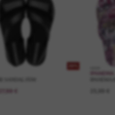
20%
k26459
IPANEMA
BE SANDAL FEM
IPANEMA 
27,99 €
25,99 €