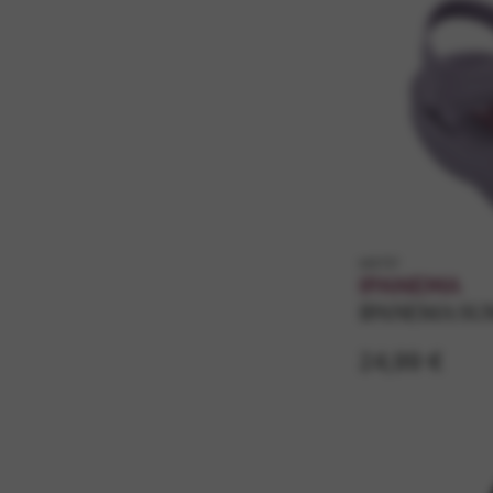
k83757
IPANEMA
IPANEMA SU
24,99 €