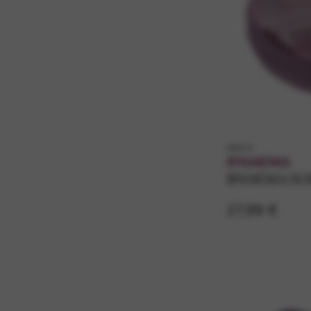
k83074
IPANEMA
IPANEMA SU
27,99 €