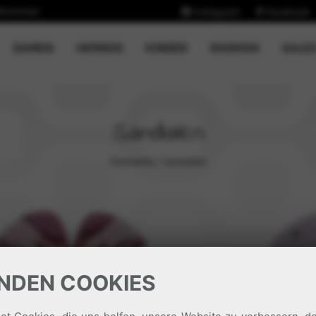
llkommen
Instagram
Facebook
CURRENT)
DAMEN
HERREN
KINDER
MARKEN
SALE
Sandalen
Startseite
/
Sandalen
NDEN COOKIES