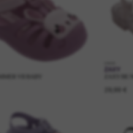
k19020
ZAXY
MMER VII BABY
ZAXY BE 
29,99 €