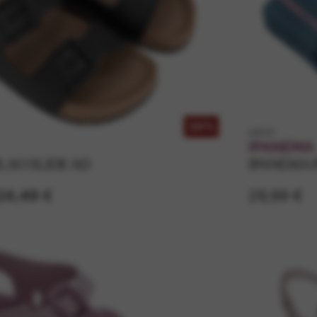
30%
k26727
IPANEMA
LAO SLIDE AD
IPANEMA 
24,49 €
29,99 €