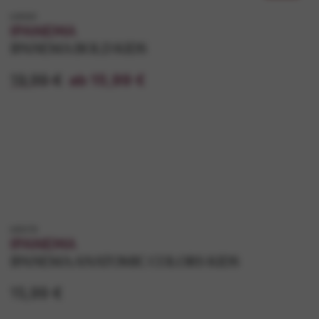
k26520
IPANEMA
IPANEMA BOLD KIDS
19,99 €
ab 15,99 €
k83078
IPANEMA
IPANEMA ANATOMIC COLORS KIDS
15,99 €