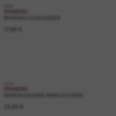
k83859
IPANEMA
IPANEMA CLUB KINDER
17,99 €
k26459
IPANEMA
IPANEMA BARBIE PRINCESA KIDS
25,99 €