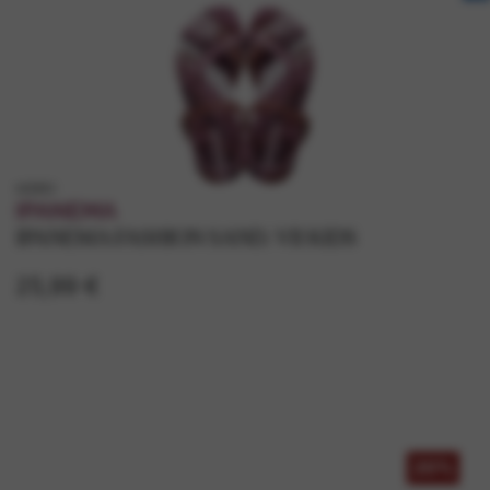
k82892
IPANEMA
IPANEMA FASHION SAND. VII KIDS
25,99 €
20%