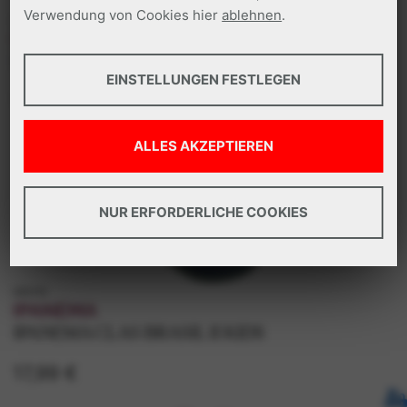
Verwendung von Cookies hier
ablehnen
.
k83762
IPANEMA
IPANEMA ANAT TEMAS II KINDER
GRUNDLEGENDES
EINSTELLUNGEN FESTLEGEN
17,99 €
Tools, die wesentliche Services und Funktionen
ermöglichen, einschließlich Identitätsprüfung,
ALLES AKZEPTIEREN
Servicekontinuität und Standortsicherheit. Diese
Option kann nicht abgelehnt werden.
NUR ERFORDERLICHE COOKIES
k80416
IPANEMA
IPANEMA CLAS BRASIL II KIDS
17,99 €