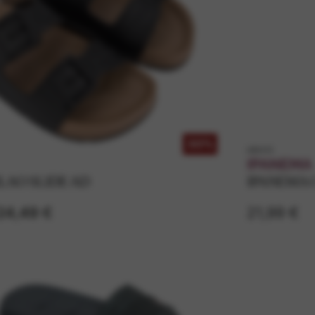
30%
k80415
IPANEMA
LAO SLIDE AD
IPANEMA C
24,49 €
21,99 €