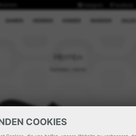
llkommen
Instagram
Facebook
CURRENT)
DAMEN
HERREN
KINDER
MARKEN
SALE
Herren
Startseite
/
Herren
NDEN COOKIES