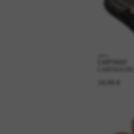
k82614
CARTAGO
CARTAGO DU
34,99 €