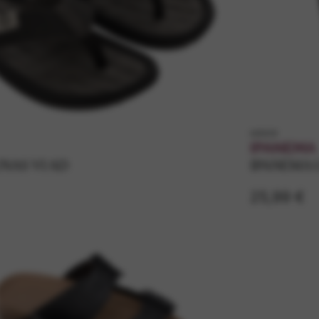
k83629
IPANEMA
NAS VI AD
IPANEMA 
25,99 €