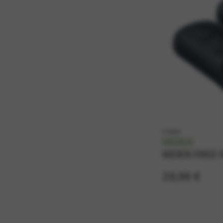
k11808
RIDER
RIDER FREE 
29,99 €