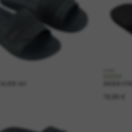
k12430
RIDER
SLIDE AD
RIDER ST
19,99 €