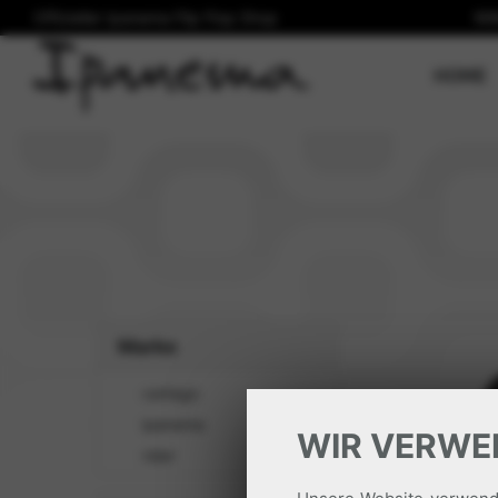
Offizieller Ipanema Flip Flop Shop
Wi
(
HOME
Marke
cartago
ipanema
WIR VERWE
rider