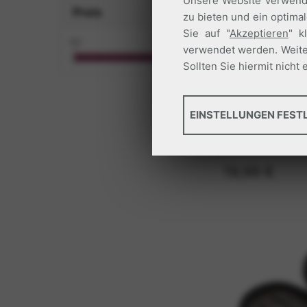
Unsere Website verwende
Preis
zu bieten und ein optima
Sie auf "
Akzeptieren
" k
€ 0
€ 34.99
verwendet werden. Weite
Sollten Sie hiermit nich
GRUNDLEGENDES
k11578
EINSTELLUNGEN FEST
RIDER
Tools, die wesentliche S
RIDER STREE
Standortsicherheit. Dies
19,99 €