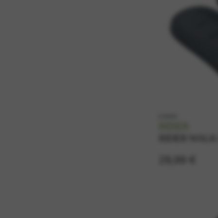
k12394
RIDER
RIDER WALK 
29,99 €