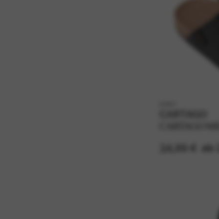
k11617
CARTAGO
CARTAGO MI
34,99 €
ab 