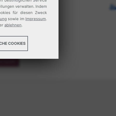
en bestmöglichen Service
ellungen verwalten. Indem
Cookies für diesen Zweck
rung
sowie im
Impressum
.
ier
ablehnen
.
lle
CHE COOKIES
/36
g, Servicekontinuität und
zt kaufen