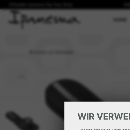
Offizieller Ipanema Flip Flop Shop
Wi
(
HOME
Zurück zur Startseite
WIR VERWE