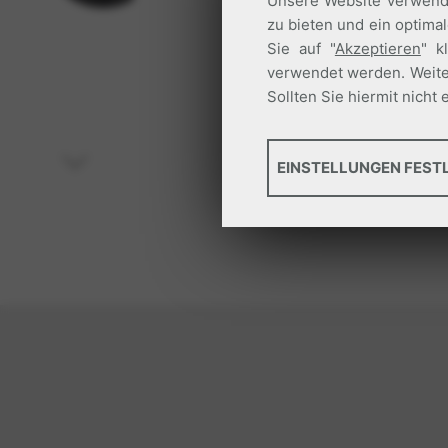
Unsere Website verwende
zu bieten und ein optima
Sie auf "
Akzeptieren
" k
verwendet werden. Weite
Sollten Sie hiermit nich
GRUNDLEGENDES
EINSTELLUNGEN FEST
Tools, die wesentliche S
Standortsicherheit. Dies