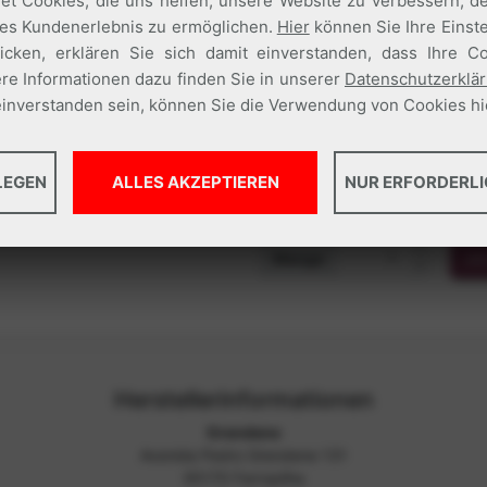
t Cookies, die uns helfen, unsere Website zu verbessern, d
les Kundenerlebnis zu ermöglichen.
Hier
können Sie Ihre Einst
licken, erklären Sie sich damit einverstanden, dass Ihre 
re Informationen dazu finden Sie in unserer
Datenschutzerklä
t einverstanden sein, können Sie die Verwendung von Cookies h
Größe
Größentabe
LEGEN
ALLES AKZEPTIEREN
NUR ERFORDERLI
38
40
37
39
41/42
35
ervices und Funktionen ermöglichen, einschließlich Identitätsprüfun
e Option kann nicht abgelehnt werden.
Menge
Jet
Herstellerinformationen
Grendene
Avenida Pedro Grendene 131
95170 Farropilha