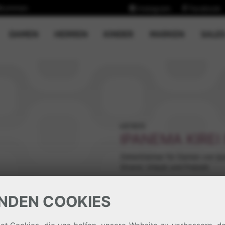
llkommen
Instagram
Facebook
CURRENT)
DAMEN
HERREN
KINDER
MARKEN
SALE
k81805
IPANEMA KIREI
Zehentrenner für Damen von Ipa
Strand, Urlaub und Freizeit.
19,99 €
i
NDEN COOKIES
Farbe