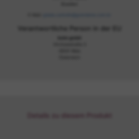
Brasilien
E-Mail:
gisela.carbolin@grendene.com.br
Verantwortliche Person in der EU
kolm gmbh
Virchowstraße 3
4600 Wels
Österreich
Details zu diesem Produkt