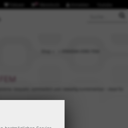
Follower
0
Warenkorb
Anmelden
Youtube
S
Shop
> > IPANEMA KIREI FEM
 FEM
nema: bequem, sommerlich und vielseitig kombinierbar – ideal für