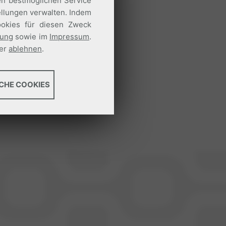
en bestmöglichen Service
ellungen verwalten. Indem
Cookies für diesen Zweck
rung
sowie im
Impressum
.
ier
ablehnen
.
CHE COOKIES
g, Servicekontinuität und