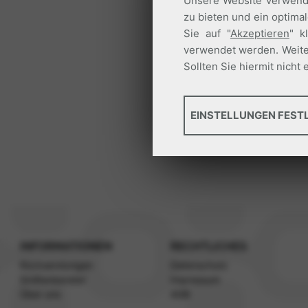
Unsere Website verwende
zu bieten und ein optima
Sie auf "
Akzeptieren
" k
verwendet werden. Weite
Sollten Sie hiermit nich
GRUNDLEGENDES
EINSTELLUNGEN FEST
Tools, die wesentliche S
Standortsicherheit. Dies
INFORMATIONEN
RECHTLICHES
Rücksendungen
Datenschutz
Größenberater
Impressum
Über uns
AGB