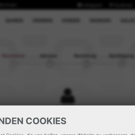
llkommen
Instagram
Facebook
CURRENT)
DAMEN
HERREN
KINDER
MARKEN
SALE
Warenkorb
Adresse
Bezahlung
Bestätigung
1
2
3
4
Login
NDEN COOKIES