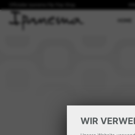
Offizieller Ipanema Flip Flop Shop
Wi
(
HOME
WIR VERWE